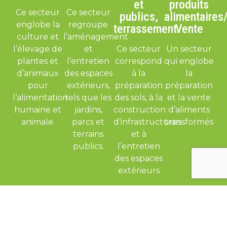
et
produits
Ce secteur
Ce secteur
publics,
alimentaires
englobe la
regroupe
terrassement
Vente
culture et
l’aménagement
l’élevage de
et
Ce secteur
Un secteur
plantes et
l’entretien
correspond
qui englobe
d’animaux
des espaces
à la
la
pour
extérieurs,
préparation
préparation
l’alimentation
tels que les
des sols, à la
et la vente
humaine et
jardins,
construction
d’aliments
animale.
parcs et
d’infrastructures
transformés
terrains
et à
publics.
l’entretien
des espaces
extérieurs