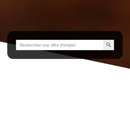
Search Button
Search
for: